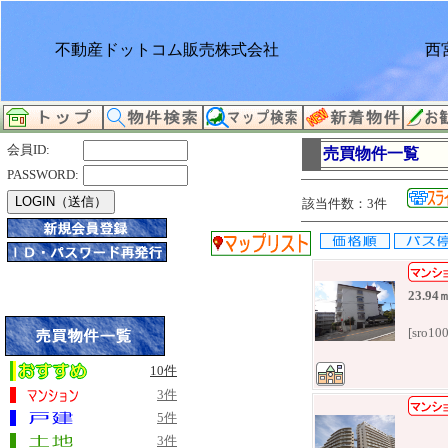
不動産ドットコム販売株式会社
西
会員ID:
売買物件一覧
PASSWORD:
該当件数：3件
23.94
[sro10
10件
3件
5件
3件