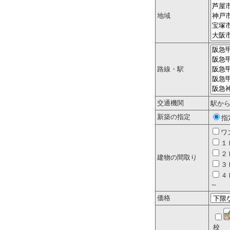
地域
路線・駅
交通機関
駅か
新築の指定
指
ワ
１
２
建物の間取り
３
４
～
価格
校